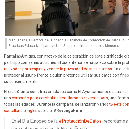
Mar España, Directora de la Agencia Española de Protección de Datos (AEPD
Prácticas Educativas para un Uso Seguro de Internet por los Menores.
PantallasAmigas, con motivo de la celebración de este significado d
participó con varias acciones. El día anterior se hacía eco sobre la pr
utilizadas para espiar y vender la privacidad de sus usuarios.
En el ar
proteger al usurio frente a quien pretende utilizar sus datos con fi
su consentimiento.
El día 28 junto con otras entidades como El Ayuntamiento de Las Palm
una
campaña para combatir el mal llamado revenge porn
, una forma
todas las edades. Durante la campaña, se lanzaron varios
tweets con
castellano
e
inglés
sobre el
#RevengePorn
.
En el Día Europeo de la
#ProtecciónDeDatos
, recordamos
consentimiento es un delito tipificado.