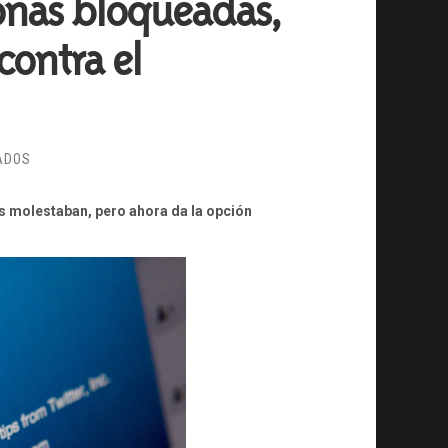
sonas bloqueadas,
contra el
EN
ADOS
COMPARTIR
LA
es molestaban, pero ahora da la opción
LISTA
DE
PERSONAS
BLOQUEADAS,
NUEVA
MEDIDA
DE
TWITTER
CONTRA
EL
CIBERACOSO