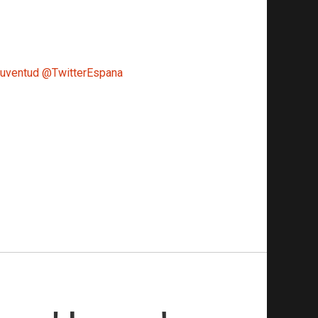
uventud
@TwitterEspana