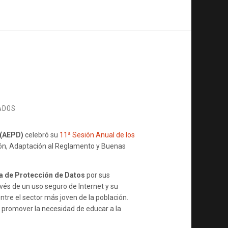
EN
ADOS
DÍA
DE
 (AEPD)
celebró su
11ª Sesión Anual de los
LA
ón, Adaptación al Reglamento y Buenas
PRIVACIDAD
2019
a de Protección de Datos
por sus
avés de un uso seguro de Internet y su
ntre el sector más joven de la población.
r promover la necesidad de educar a la