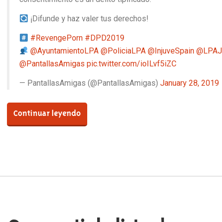
¡Difunde y haz valer tus derechos!
#RevengePorn
#DPD2019
@AyuntamientoLPA
@PoliciaLPA
@InjuveSpain
@LPAJ
@PantallasAmigas
pic.twitter.com/ioILvf5iZC
— PantallasAmigas (@PantallasAmigas)
January 28, 2019
Continuar leyendo