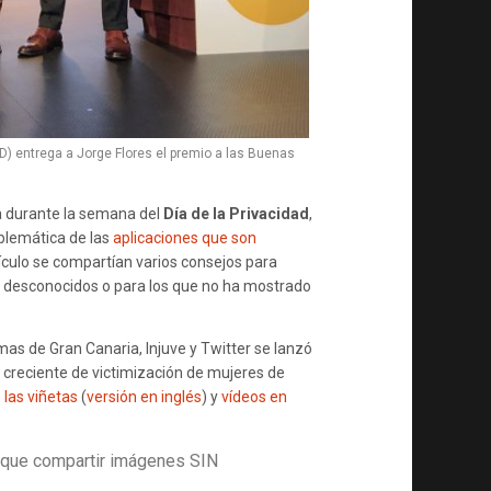
) entrega a Jorge Flores el premio a las Buenas
ía durante la semana del
Día de la Privacidad
,
oblemática de las
aplicaciones que son
tículo se compartían varios consejos para
nes desconocidos o para los que no ha mostrado
as de Gran Canaria, Injuve y Twitter se lanzó
 creciente de victimización de mujeres de
 las viñetas
(
versión en inglés
) y
vídeos en
 que compartir imágenes SIN