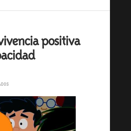
vivencia positiva
pacidad
EN
ADOS
CONSEJOS
PARA
LA
CIBERCONVIVENCIA
POSITIVA
ENTRE
PERSONAS