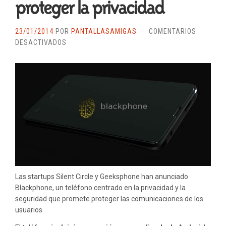
proteger la privacidad
23/01/2014
POR
PANTALLASAMIGAS
·
COMENTARIOS
EN
DESACTIVADOS
BLACKPHONE,
EL
SMARTPHONE
ESPAÑOL
ENFOCADO
EN
PROTEGER
LA
PRIVACIDAD
Las startups Silent Circle y Geeksphone han anunciado
Blackphone, un teléfono centrado en la privacidad y la
seguridad que promete proteger las comunicaciones de los
usuarios.