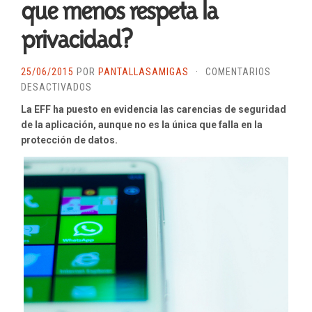
que menos respeta la
privacidad?
25/06/2015
POR
PANTALLASAMIGAS
·
COMENTARIOS
EN
DESACTIVADOS
¿ES
La EFF ha puesto en evidencia las carencias de seguridad
WHATSAPP
de la aplicación, aunque no es la única que falla en la
LA
protección de datos.
APLICACIÓN
DE
MENSAJERÍA
INSTANTÁNEA
QUE
MENOS
RESPETA
LA
PRIVACIDAD?