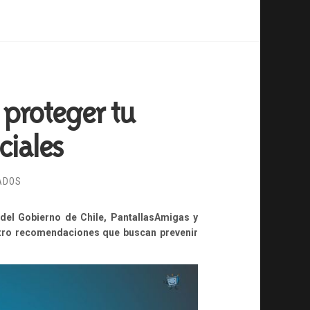
 proteger tu
ciales
EN
ADOS
LOS
MEJORES
el Gobierno de Chile, PantallasAmigas y
CONSEJOS
tro recomendaciones que buscan prevenir
PARA
PROTEGER
TU
PRIVACIDAD
EN