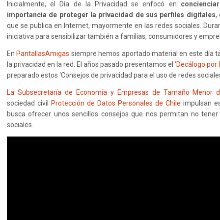
Inicialmente, el Día de la Privacidad se enfocó en
conciencia
importancia de proteger la privacidad de sus perfiles digitales
,
que se publica en Internet, mayormente en las redes sociales. Dura
iniciativa para sensibilizar también a familias, consumidores y empre
En
PantallasAmigas
siempre hemos aportado material en este día ta
la privacidad en la red. El años pasado presentamos el
‘Decálogo por l
preparado estos ‘Consejos de privacidad para el uso de redes sociales
La Subsecretaría de Economía y Empresas de Tamaño Menor de
sociedad civil
Protección de Datos Personales de Chile
impulsan es
busca ofrecer unos sencillos consejos que nos permitan no tener
sociales.