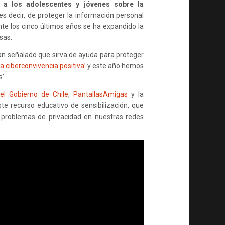
r a los adolescentes y jóvenes sobre la
 es decir, de proteger la información personal
nte los cinco últimos años se ha expandido la
sas.
n señalado que sirva de ayuda para proteger
a ciberconvivencia positiva’
y este año hemos
’.
l Gobierno de Chile
,
PantallasAmigas
y la
te recurso educativo de sensibilización, que
 problemas de privacidad en nuestras redes