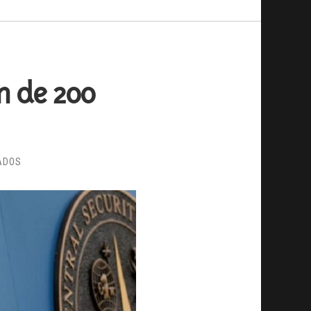
n de 200
EN
ADOS
LA
NSA
RECOGE
INFORMACIÓN
DE
200
MILLONES
DE
SMS