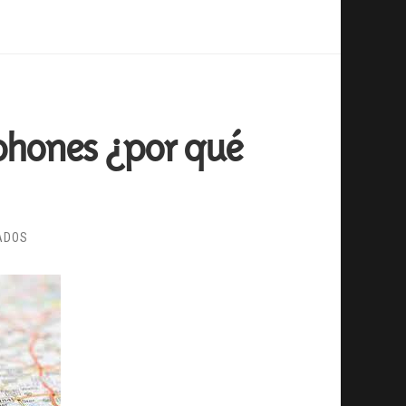
phones ¿por qué
EN
ADOS
GEOLOCALIZACIÓN
EN
SMARTPHONES
¿POR
QUÉ
PUBLICAS
DÓNDE
ESTOY?