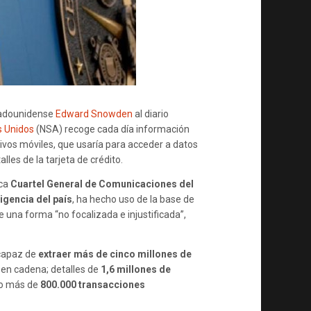
AL
DÍA
tadounidense
Edward Snowden
al diario
s Unidos
(NSA) recoge cada día información
ivos móviles, que usaría para acceder a datos
alles de la tarjeta de crédito.
ca
Cuartel General de Comunicaciones del
ligencia del país
, ha hecho uso de la base de
 una forma “no focalizada e injustificada”,
capaz de
extraer más de cinco millones de
o en cadena; detalles de
1,6 millones de
; o más de
800.000 transacciones