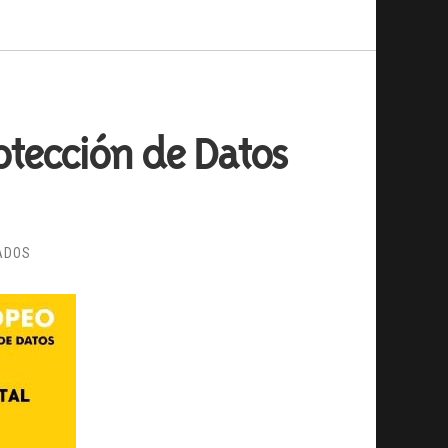
rotección de Datos
EN
ADOS
28
DE
ENERO
–
DÍA
DE
LA
PROTECCIÓN