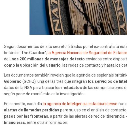
Según documentos de alto secreto filtrados por el ex-contratista es
británico ‘The Guardian’,
la Agencia Nacional de Seguridad de Estado
de
unos 200 millones de mensajes de texto
enviados entre disposit
como la ubicación del usuario
, las redes de contacto y hasta los det
Los documentos también revelan que la agencia de espionaje británi
Gobierno
(GCHQ), una de las tres que integran
los servicios de Inte
datos de la NSA para buscar los
metadatos
de las comunicaciones de
según pone de manifiesto esta investigación.
En concreto, cada día
la agencia de Inteligencia estadounidense
fue 
alertas de llamadas perdidas
para su uso en el análisis de contact
pasos por las fronteras
, a partir de las alertas de red de itinerancia
financieras
, entre otra información.