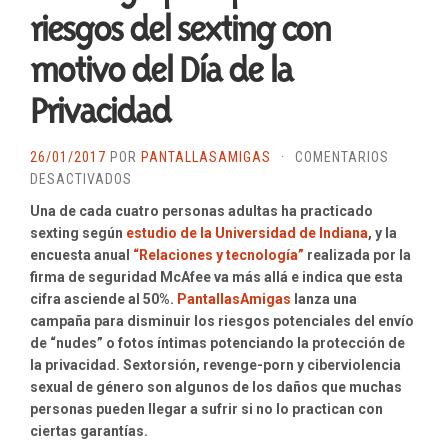
riesgos del sexting con
motivo del Día de la
Privacidad
26/01/2017
POR
PANTALLASAMIGAS
·
COMENTARIOS
EN
DESACTIVADOS
DECÁLOGO
Una de cada cuatro personas adultas ha practicado
PARA
sexting según
estudio de la Universidad de Indiana
, y la
PREVENIR
encuesta anual
“Relaciones y tecnología”
realizada por la
LOS
firma de seguridad McAfee va más allá e indica que esta
RIESGOS
cifra asciende al 50%.
PantallasAmigas
lanza una
DEL
campaña para disminuir los riesgos potenciales del envío
SEXTING
de “nudes” o fotos íntimas potenciando la protección de
CON
la privacidad. Sextorsión, revenge-porn y ciberviolencia
MOTIVO
sexual de género son algunos de los daños que muchas
DEL
personas pueden llegar a sufrir si no lo practican con
DÍA
ciertas garantías.
DE