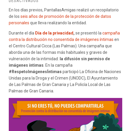
EN
DESACTIVADOS
EL
En los días previos, PantallasAmigas realizó un recopilatorio
DÍA
de los
seis años de promoción de la protección de datos
DE
personales
que lleva realizando la entidad.
LA
PRIVACIDAD
Durante el día
Día de la privacidad
,
se presentó la
campaña
2018
contra la distribución no consentida de imágenes íntimas
en
el Centro Cultural Cicca (Las Palmas). Una campaña que
aborda una de las formas más habituales y graves de
vulneración de la intimidad:
la difusión sin permiso de
imágenes íntimas
. En la campaña
#RespetoImágenesÍntimas
participó La Oficina de Naciones
Unidas para la Droga y el Crimen (UNODC), El
Ayuntamiento
de Las Palmas de Gran Canaria y
La Policía Local de Las
Palmas de Gran Canaria.