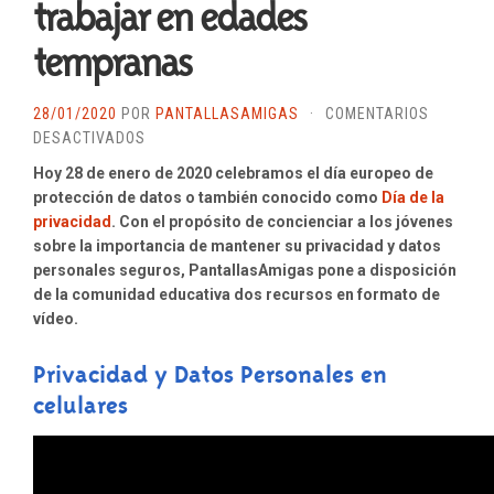
trabajar en edades
tempranas
28/01/2020
POR
PANTALLASAMIGAS
·
COMENTARIOS
EN
DESACTIVADOS
DÍA
Hoy 28 de enero de 2020 celebramos el día europeo de
DE
protección de datos o también conocido como
Día de la
LA
privacidad
. Con el propósito de concienciar a los jóvenes
PRIVACIDAD
sobre la importancia de mantener su privacidad y datos
2020:
personales seguros, PantallasAmigas pone a disposición
RECURSOS
de la comunidad educativa dos recursos en formato de
AUDIOVISUALES
vídeo.
PARA
TRABAJAR
Privacidad y Datos Personales en
EN
celulares
EDADES
TEMPRANAS