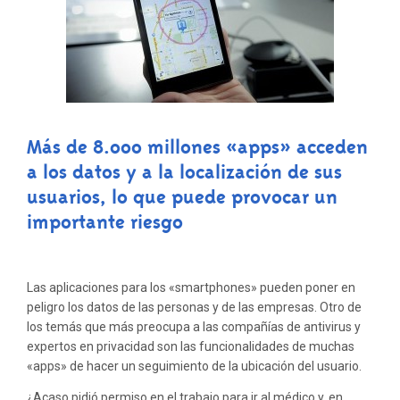
EL
«PROBLEMA
DE
LA
PRIVACIDAD
DE
UBICACIÓN»
Más de 8.000 millones «apps» acceden
EN
a los datos y a la localización de sus
LOS
MÓVILES
usuarios, lo que puede provocar un
importante riesgo
Las aplicaciones para los «smartphones» pueden poner en
peligro los datos de las personas y de las empresas. Otro de
los temás que más preocupa a las compañías de antivirus y
expertos en privacidad son las funcionalidades de muchas
«apps» de hacer un seguimiento de la ubicación del usuario.
¿Acaso pidió permiso en el trabajo para ir al médico y, en