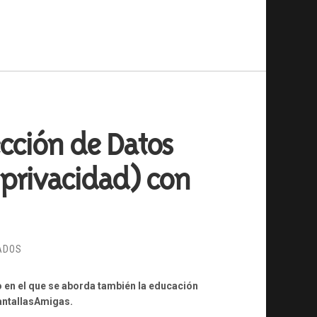
ección de Datos
a privacidad) con
EN
ADOS
DÍA
INTERNACIONAL
 en el que se aborda también la educación
DE
PantallasAmigas.
PROTECCIÓN