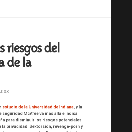
s riesgos del
a de la
EN
ADOS
DECÁLOGO
PARA
ún
estudio de la Universidad de Indiana
, y la
PREVENIR
de seguridad McAfee va más allá e indica
LOS
a para disminuir los riesgos potenciales
RIESGOS
e la privacidad. Sextorsión, revenge-porn y
DEL