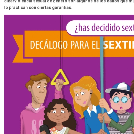
ciberviolencia sexual de género son algunos de los daños que mu
lo practican con ciertas garantías.