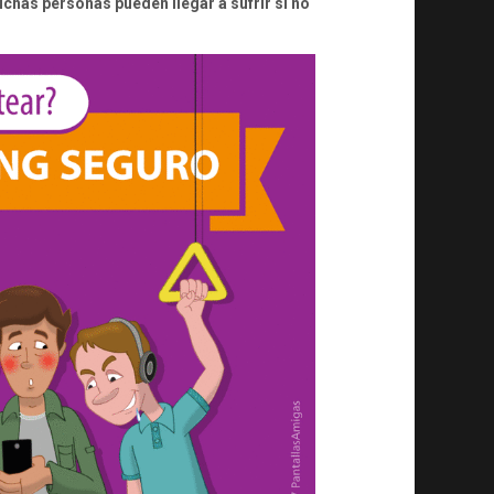
chas personas pueden llegar a sufrir si no
SEXTING
CON
MOTIVO
DEL
DÍA
DE
LA
PRIVACIDAD