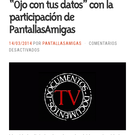
“Ojo con tus datos” con la
participación de
PantallasAmigas
14/03/2014
POR
PANTALLASAMIGAS
·
COMENTARIOS
EN
DESACTIVADOS
DOCUMENTOS
TV
ABORDA
LA
PRIVACIDAD
EN
INTERNET
EN
“OJO
CON
TUS
DATOS”