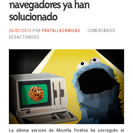
navegadores ya han
solucionado
26/01/2015
POR
PANTALLASAMIGAS
·
COMENTARIOS
EN
DESACTIVADOS
‘SUPER
COOKIES’,
UN
ATAQUE
A
LA
PRIVACIDAD
QUE
ALGUNOS
NAVEGADORES
YA
HAN
SOLUCIONADO
La última versión de Mozilla Firefox ha corregido el