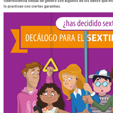
ciberviolencia sexual de género son algunos de los daños que mu
lo practican con ciertas garantías.