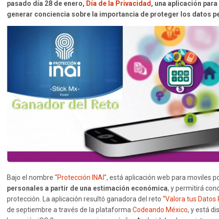
pasado día 28 de enero,
Día de la Privacidad
, una aplicación par
generar conciencia sobre la importancia de proteger los datos p
Bajo el nombre
“Protección INAI”
, está aplicación web para moviles 
personales a partir de una estimación económica
, y permitirá con
protección. La aplicación resultó ganadora del reto
“Valora tus Datos
de septiembre a través de la plataforma
Codeando México
, y está d