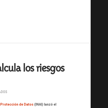
cula los riesgos
EN
ADOS
INAI
LANZA
y Protección de Datos
(INAI) lanzó el
UNA