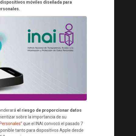
a dispositivos móviles diseñada para
APP
ersonales.
QUE
CALCULA
LOS
RIESGOS
DE
LOS
DATOS
PERSONALES
ponderará
el riesgo de proporcionar datos
cientizar sobre la importancia de su
 Personales”
que el INAI convocó el pasado 7
isponible tanto para dispositivos Apple desde