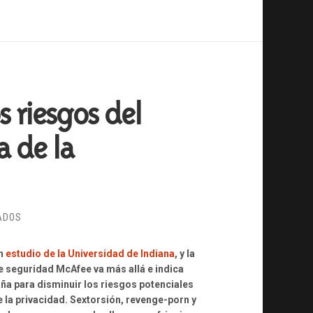
s riesgos del
a de la
EN
ADOS
DECÁLOGO
PARA
ún
estudio de la Universidad de Indiana
, y la
PREVENIR
de seguridad McAfee va más allá e indica
LOS
a para disminuir los riesgos potenciales
RIESGOS
e la privacidad. Sextorsión, revenge-porn y
DEL