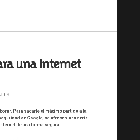
ra una Internet
EN
ADOS
CONSEJOS
DE
borar. Para sacarle el máximo partido a la
PRIVACIDAD
seguridad de Google, se ofrecen una serie
PARA
Internet de una forma segura
.
UNA
INTERNET