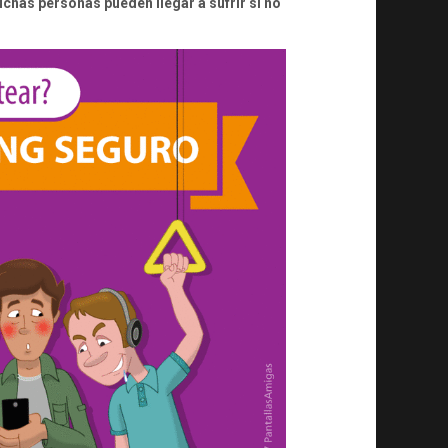
chas personas pueden llegar a sufrir si no
SEXTING
CON
MOTIVO
DEL
DÍA
DE
LA
PRIVACIDAD