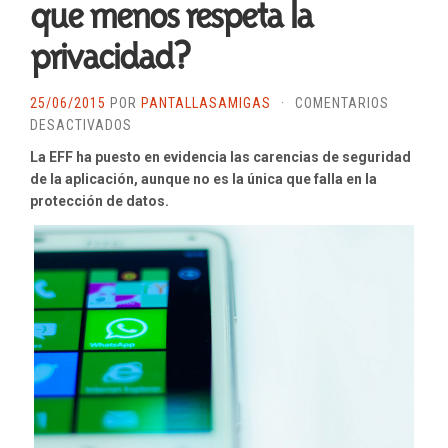
que menos respeta la
privacidad?
25/06/2015
POR
PANTALLASAMIGAS
·
COMENTARIOS
EN
DESACTIVADOS
¿ES
La EFF ha puesto en evidencia las carencias de seguridad
WHATSAPP
de la aplicación, aunque no es la única que falla en la
LA
protección de datos.
APLICACIÓN
DE
MENSAJERÍA
INSTANTÁNEA
QUE
MENOS
RESPETA
LA
PRIVACIDAD?