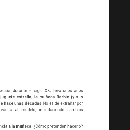
QUE
TENDRÁ
ACCESO
A
LA
PRIVACIDAD
DE
NIÑAS
Y
NIÑOS
ector durante el siglo XX, lleva unos años
juguete estrella, la muñeca Barbie (y sus
 de hace unas décadas
. No es de extrañar por
vuelta al modelo, introduciendo cambios
ncia a la muñeca.
¿Cómo pretenden hacerlo?