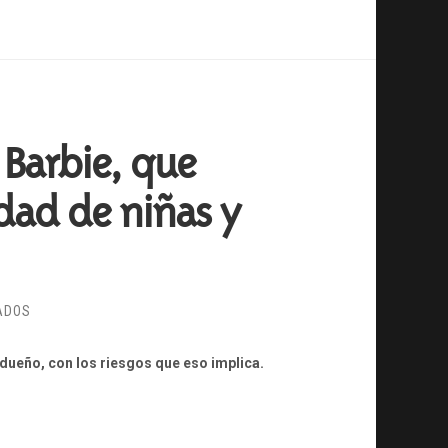
 Barbie, que
idad de niñas y
EN
ADOS
AGREGAN
WIFI
dueño, con los riesgos que eso implica.
A
LA
MUÑECA
BARBIE,