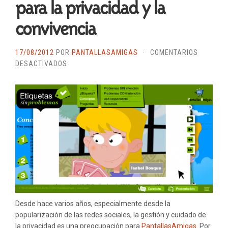
para la privacidad y la
convivencia
17/08/2012
POR
PANTALLASAMIGAS
·
COMENTARIOS
EN
DESACTIVADOS
ETIQUETAS
EN
LAS
IMÁGENES
DE
LAS
REDES
SOCIALES,
UN
RIESGO
PARA
LA
Desde hace varios años, especialmente desde la
PRIVACIDAD
popularización de las redes sociales, la gestión y cuidado de
Y
la privacidad es una preocupación para
PantallasAmigas
. Por