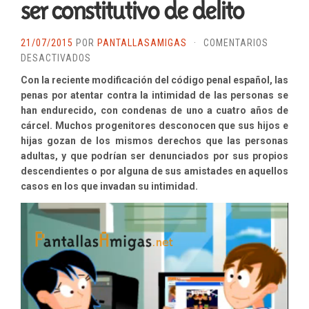
ser constitutivo de delito
21/07/2015
POR
PANTALLASAMIGAS
·
COMENTARIOS
EN
DESACTIVADOS
ESPIAR
Con la reciente modificación del código penal español, las
LOS
penas por atentar contra la intimidad de las personas se
MENSAJES
han endurecido, con condenas de uno a cuatro años de
PRIVADOS
cárcel. Muchos progenitores desconocen que sus hijos e
DE
hijas gozan de los mismos derechos que las personas
UN
adultas, y que podrían ser denunciados por sus propios
HIJO
descendientes o por alguna de sus amistades en aquellos
O
casos en los que invadan su intimidad.
UNA
HIJA
PODRÍA
SER
CONSTITUTIVO
DE
DELITO