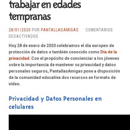
trabajar en edades
tempranas
28/01/2020
POR
PANTALLASAMIGAS
·
COMENTARIOS
EN
DESACTIVADOS
DÍA
Hoy 28 de enero de 2020 celebramos el día europeo de
DE
protección de datos o también conocido como
Día de la
LA
privacidad
. Con el propósito de concienciar a los jóvenes
PRIVACIDAD
sobre la importancia de mantener su privacidad y datos
2020:
personales seguros, PantallasAmigas pone a disposición
RECURSOS
de la comunidad educativa dos recursos en formato de
AUDIOVISUALES
vídeo.
PARA
TRABAJAR
Privacidad y Datos Personales en
EN
celulares
EDADES
TEMPRANAS