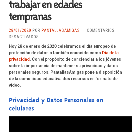
trabajar en edades
tempranas
28/01/2020
POR
PANTALLASAMIGAS
·
COMENTARIOS
EN
DESACTIVADOS
DÍA
Hoy 28 de enero de 2020 celebramos el día europeo de
DE
protección de datos o también conocido como
Día de la
LA
privacidad
. Con el propósito de concienciar a los jóvenes
PRIVACIDAD
sobre la importancia de mantener su privacidad y datos
2020:
personales seguros, PantallasAmigas pone a disposición
RECURSOS
de la comunidad educativa dos recursos en formato de
AUDIOVISUALES
vídeo.
PARA
TRABAJAR
Privacidad y Datos Personales en
EN
celulares
EDADES
TEMPRANAS