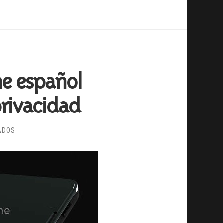
ne español
privacidad
EN
ADOS
BLACKPHONE,
EL
SMARTPHONE
ESPAÑOL
ENFOCADO
EN
PROTEGER
LA