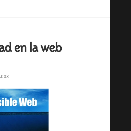
dad en la web
EN
ADOS
PUNTO
Y
FINAL
A
LA
PRIVACIDAD
EN
LA