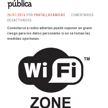
pública
26/01/2016
POR
PANTALLASAMIGAS
·
COMENTARIOS
EN
DESACTIVADOS
CLAVES
Conectarse a redes abiertas puede suponer un grave
PARA
riesgo para los datos personales si no se toman las
EVITAR
medidas oportunas.
PROBLEMAS
DE
PRIVACIDAD
EN
UNA
WIFI
PÚBLICA