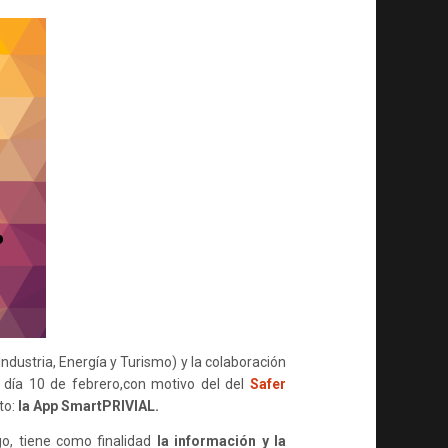
MÓVILES
SOBRE
EL
MANEJO
INTELIGENTE
DE
LA
PRIVACIDAD
 Industria, Energía y Turismo) y la colaboración
día 10 de febrero,con motivo del del
Safer
to:
la App SmartPRIVIAL.
, tiene como finalidad
la información y la