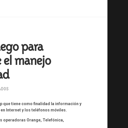
uego para
e el manejo
ad
EN
ADOS
SMARTPRIVIAL,
EL
 que tiene como finalidad la información y
PRIMER
en Internet y los teléfonos móviles.
JUEGO
las operadoras Orange, Telefónica,
PARA
DISPOSITIVOS