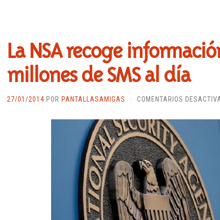
La NSA recoge informació
millones de SMS al día
27/01/2014
POR
PANTALLASAMIGAS
·
COMENTARIOS DESACTIV