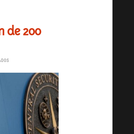
n de 200
EN
ADOS
LA
NSA
RECOGE
INFORMACIÓN
DE
200
MILLONES
DE
SMS
AL
DÍA