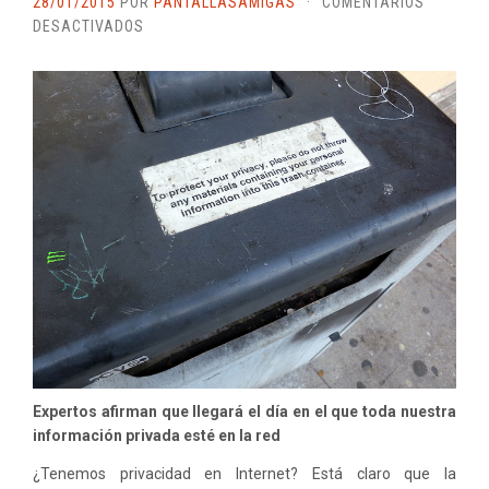
28/01/2015
POR
PANTALLASAMIGAS
·
COMENTARIOS
EN
DESACTIVADOS
LA
PRIVACIDAD
EN
INTERNET
DEJARÁ
DE
EXISTIR
EN
EL
AÑO
2025
Expertos afirman que llegará el día en el que toda nuestra
información privada esté en la red
¿Tenemos privacidad en Internet? Está claro que la